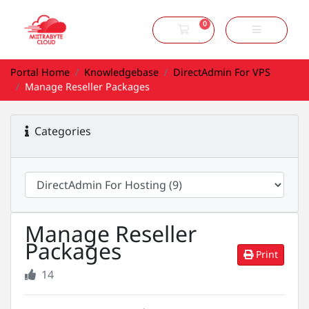
0
Shopping Cart
Portal Home
Knowledgebase
DirectAdmin For VPS
Manage Reseller Packages
Categories
Manage Reseller
Packages
Print
14